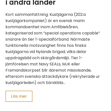
i andra länder
Kort sammanfattning: Kustjägarna (202:a
kustjägarkompaniet) är en svensk marin
kommandoenhet inom Amfibiekåren,
kategoriserad som ”special operations capable”
snarare än tier 1-specialförband. Närmaste
funktionella motsvarighet finns hos finska
kustjägarna vid Nylands brigad, vilka delar
uppdragsbild och skärgårdsmiljö. Tier 1-
jämförelsen mot Navy SEALs, MJK eller
Frømandskorpset blir däremot missvisande,
eftersom svenska attackdykare (rekryterade ur
kustjägarleden) och Särskilda…
Läs mer